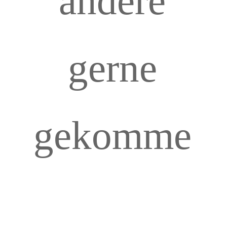
andere
gerne
gekomme
n wären.