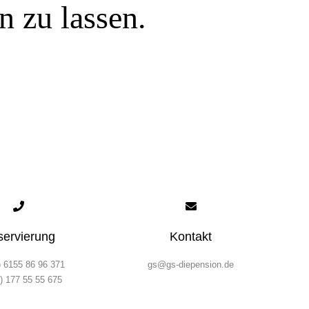
 zu lassen.
servierung
Kontakt
) 6155 86 96 371
gs@gs-diepension.de
) 177 55 55 675