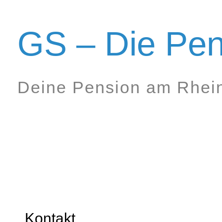
Zum
Inhalt
GS – Die Pen
springen
Deine Pension am Rhein
Kontakt