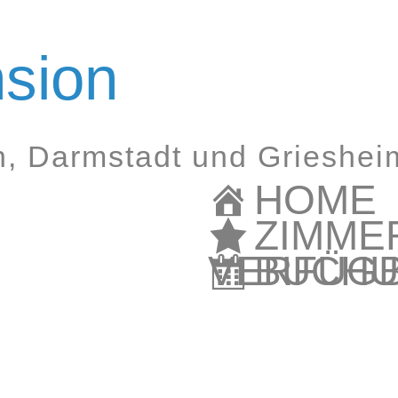
sion
, Darmstadt und Grieshei
HOME
ZIMME
VERFÜGB
BUCH