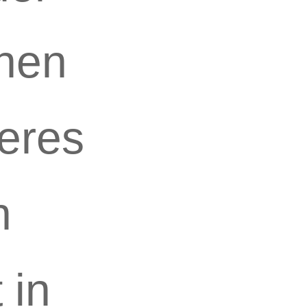
chen
eres
n
 in