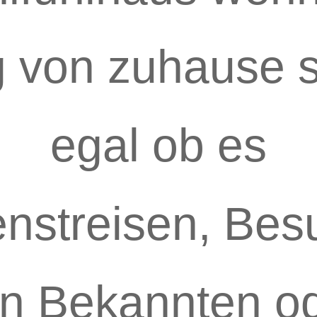
 von zuhause s
egal ob es
enstreisen, Bes
n Bekannten o