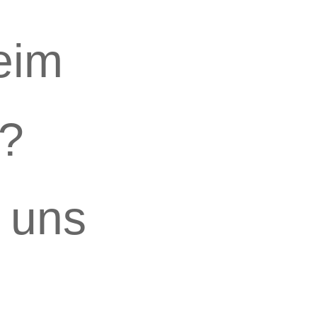
eim
s?
 uns
denn