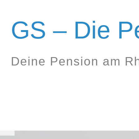
Zum
Inhalt
GS – Die P
springen
Deine Pension am Rh