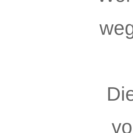
weg
Di
vo