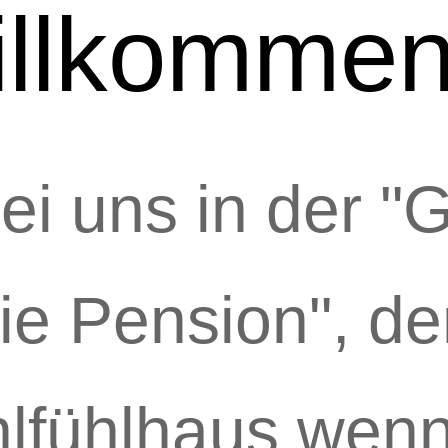
illkomme
bei uns in der "
ie Pension", d
lfühlhaus wenn