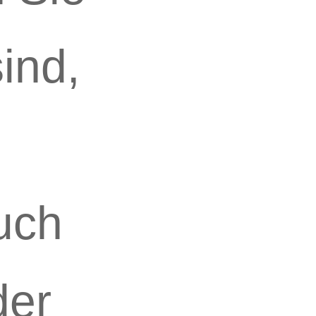
ind,
uch
der