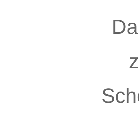
Da
z
Sch
gef