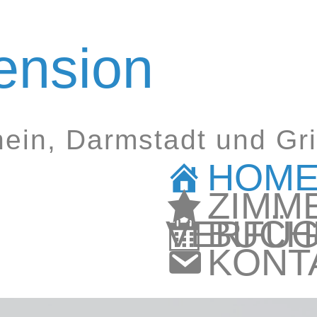
ension
ein, Darmstadt und Gr
HOM
ZIMM
VERFÜG
BUCH
KONT