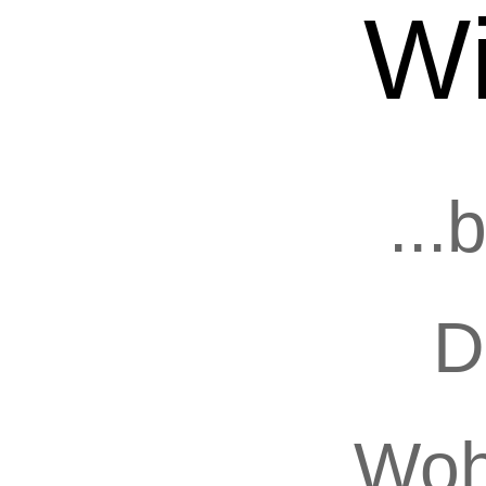
W
...
D
Woh