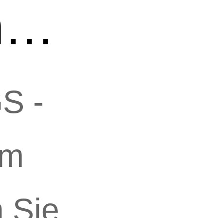
n…
GS -
em
 Sie