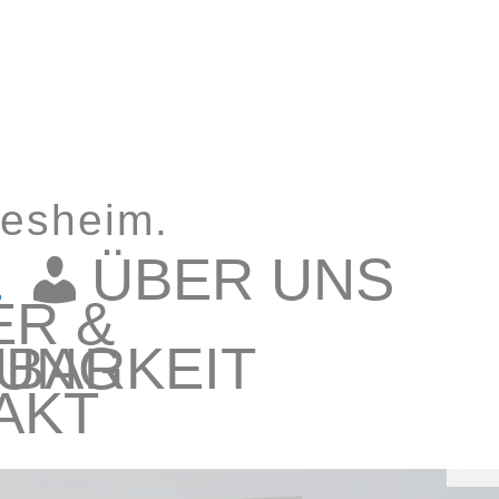
iesheim.
E
ÜBER UNS
ER &
BARKEIT
UNG
AKT