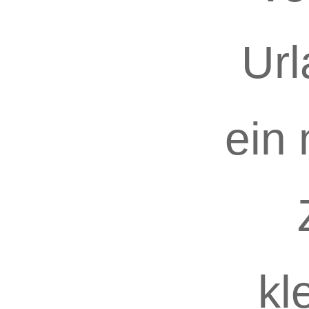
Url
ein
kl